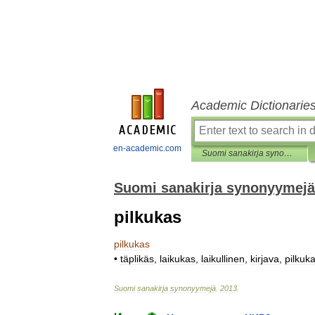
Academic Dictionarie
en-academic.com
Suomi sanakirja synonyymejä
Suomi sanakirja synonyymejä
pilkukas
pilkukas
•
täplikäs
,
laikukas
,
laikullinen
,
kirjava
,
pilkuk
Suomi
sanakirja
synonyymejä
.
2013
.