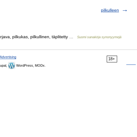
pilkulleen
irjava, pilkukas, pilkullinen, täplitetty …
Suomi sanakirja synonyymejä
Advertising
18+
upal,
WordPress, MODx.