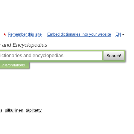
Remember this site
Embed dictionaries into your website
EN
s and Encyclopedias
Search!
Interpretations
as
,
pilkullinen
,
täplitetty