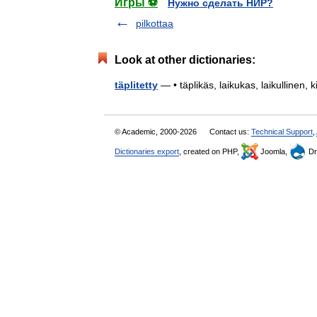
Игры ⚽
Нужно сделать НИР?
pilkottaa
Look at other dictionaries:
täplitetty
— • täplikäs, laikukas, laikullinen, k
© Academic, 2000-2026
Contact us:
Technical Support
,
Dictionaries export
, created on PHP,
Joomla,
Dr